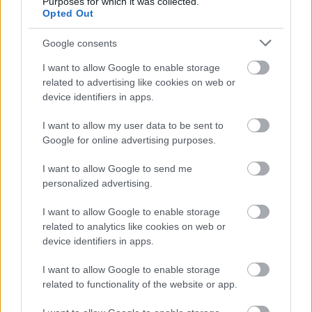
Purposes for which it was collected.
jobbára azon adatok, amelyeket a társaság
Opted Out
„relevánsnak”
,
„szükségesnek”
ítélt meg. Az
atlatszo.hu-nak megküldött anyagok azonban nem
Google consents
tartoztak ide,
ezek eddig nem voltak
I want to allow Google to enable storage
megismerhetőek, a teljes transzparencia nem
related to advertising like cookies on web or
valósult meg.
device identifiers in apps.
A kutatási anyagok, elemzések, a keletkezett adatok,
I want to allow my user data to be sent to
információk közzététele tudomásunk szerint nem
Google for online advertising purposes.
történt meg.
Így bajosan lehet azt állítani, hogy a
kérdésről teljes körű, nyilvános szakmai vita folyt
I want to allow Google to send me
volna. Ezt a megtartott lakossági fórumok sem
personalized advertising.
helyettesíthették.
I want to allow Google to enable storage
Az OAH fontosnak tartotta megjegyezni, hogy
„Az új
related to analytics like cookies on web or
blokkok biztonságának szavatolása érdekében az
device identifiers in apps.
OAH a létesítési engedély iránti kérelem
dokumentációjának felülvizsgálatát kérte a NAÜ-
I want to allow Google to enable storage
től.”
Ez dicséretes, azonban, úgy véljük,
semmit nem
related to functionality of the website or app.
mond a telephely alkalmasságáról.
A NAÜ ebben az