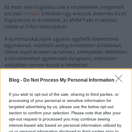
Itt most nem foglalkozunk a részletekkel, megtették
ezt már
mások
. Ellenben úgy érezzük,
érdemes kicsit
foglalkozni az érintettek, az MVM Paks II vállalat,
illetve az OAH reakciójával.
A kommunikációjuk ugyanis egyfelől ellentmond
egymásnak, másfelől pedig érthetetlen állításokat,
illetve olyan érveket tartalmaz, amelyekkel vélhetően
a közvéleményt igyekeznek nyugtatni, miközben
valójában semmi közük a kérdéshez.
A cég és a hatóság közleményeiben található
Blog -
Do Not Process My Personal Information
ellentmondást részletesen kielemezte az
atlatszo.hu
.
Itt annyit hadd emeljünk ki, hogy
If you wish to opt-out of the sale, sharing to third parties, or
processing of your personal or sensitive information for
targeted advertising by us, please use the below opt-out
section to confirm your selection. Please note that after your
míg
a hatóság
szerint
a paksi telephely alatt
opt-out request is processed you may continue seeing
található törésvonal
nem aktív
(egész
interest-based ads based on personal information utilized by
pontosan:
„nincsenek geológiai és
us or personal information disclosed to third parties prior to