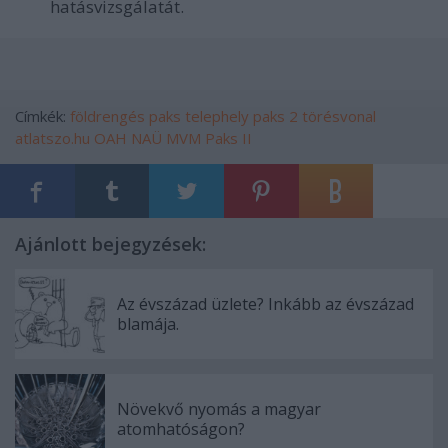
hatásvizsgálatát.
Címkék:
földrengés
paks
telephely
paks 2
törésvonal
atlatszo.hu
OAH
NAÜ
MVM Paks II
Ajánlott bejegyzések:
Az évszázad üzlete? Inkább az évszázad
blamája.
Növekvő nyomás a magyar
atomhatóságon?