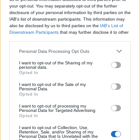
your opt-out. You may separately opt-out of the further
geomorfológiai bizonyítékok a telephely
disclosure of your personal information by third parties on the
alatt húzódó törésvonal aktivitására”
),
IAB’s list of downstream participants. This information may
addig
a vállalat
szerint
aktív
(
„tény, hogy a
also be disclosed by us to third parties on the
IAB’s List of
paksi telephely alatt aktív vető húzódik”
).
Downstream Participants
that may further disclose it to other
third parties.
Please note that this website/app uses one or more Google
Personal Data Processing Opt Outs
Hogy aktív vagy sem, az
nem kérdés. Aktív.
Az MVM
services and may gather and store information including but
Paks II nem véletlenül fogalmaz úgy, hogy tényről
not limited to your visit or usage behaviour. You may click to
I want to opt-out of the Sharing of my
personal data.
van szó. A kérdés inkább az, hogy az engedélyező
grant or deny consent to Google and its third-party tags to
Opted In
hatóság milyen kompetenciák birtokában bírálta el
use your data for below specified purposes in below Google
az engedélykérelmet, ha ezt a földtani kutatások
consent section.
I want to opt-out of the Sale of my
Personal Data.
által igazolt tényt figyelmen kívül hagyta, vagy nem
Opted In
tudta helyesen értelmezni.
I want to opt-out of processing my
A Paks II vállalat úgy érvel, hogy végig
„teljesen
Personal Data for Targeted Advertising.
Opted In
transzparensen”
járt el, és hogy
„az információk
nyilvánosan elérhetőek voltak és ma is elérhetőek a
I want to opt-out of Collection, Use,
projekttársaság honlapján”
. Igen, sok minden
Retention, Sale, and/or Sharing of my
Personal Data that Is Unrelated with the
megtalálható a honlapon – úgy tűnik azonban,