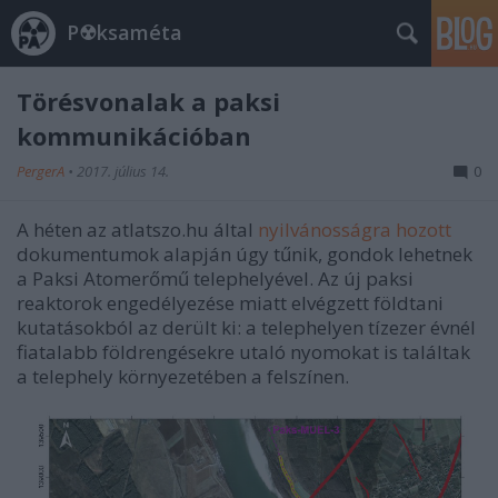
P☢ksaméta
Törésvonalak a paksi
kommunikációban
PergerA
•
2017. július 14.
0
A héten az atlatszo.hu által
nyilvánosságra hozott
dokumentumok alapján úgy tűnik, gondok lehetnek
a Paksi Atomerőmű telephelyével. Az új paksi
reaktorok engedélyezése miatt elvégzett földtani
kutatásokból az derült ki: a telephelyen tízezer évnél
fiatalabb földrengésekre utaló nyomokat is találtak
a telephely környezetében a felszínen.