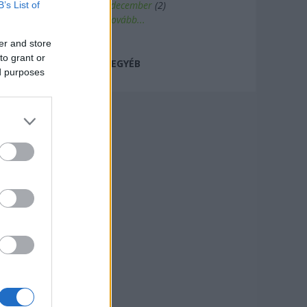
2017 december
(
2
)
B’s List of
Tovább
...
er and store
to grant or
EGYÉB
ed purposes