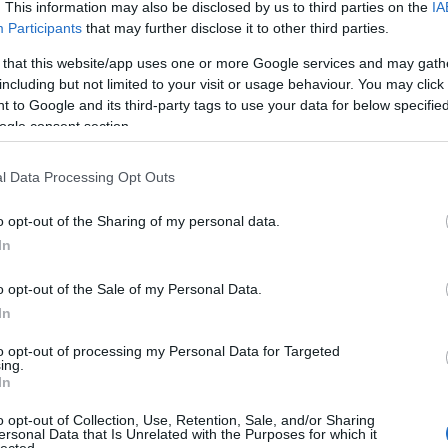
. This information may also be disclosed by us to third parties on the
IA
ak, ez pedig nehezen hozható összhangba az
Participants
that may further disclose it to other third parties.
 that this website/app uses one or more Google services and may gath
including but not limited to your visit or usage behaviour. You may click 
003–2008 között látták el más portfóliójú
 to Google and its third-party tags to use your data for below specifi
elvek szerint azért került el 2003-ban a
ogle consent section.
ert az akkori kormány attól tartott, hogy az
 a felügyeletből adódó konfliktushelyzetet
l Data Processing Opt Outs
ottság. Így először a
belügyminisztert
, majd
meg a miniszterelnök a feladattal, ami végül
o opt-out of the Sharing of my personal data.
s után, különösebb indoklás nélkül került
In
si, hírközlési és energiaügyi
miniszterhez
, és
jlesztési, majd az innovációs és technológiai
o opt-out of the Sale of my Personal Data.
In
to opt-out of processing my Personal Data for Targeted
hogy míg régebben az OAH feladatát és
ing.
In
114/2003. (VII. 29.)) kijelentette, hogy
„Az
lölt miniszter tárcafelelősségtől függetlenül
o opt-out of Collection, Use, Retention, Sale, and/or Sharing
t, miszerint tulajdonképpen akkor sincs
ersonal Data that Is Unrelated with the Purposes for which it
lected.