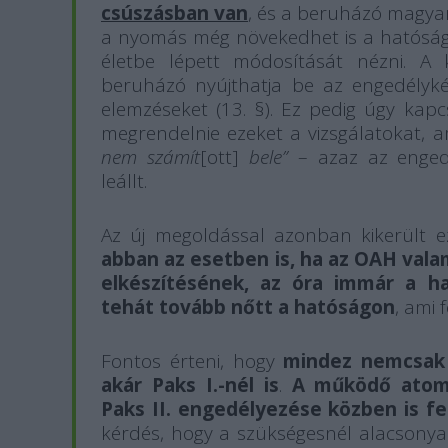
csúszásban van
, és a beruházó magya
a nyomás még növekedhet is a hatóság
életbe lépett módosítását nézni. A 
beruházó nyújthatja be az engedélyk
elemzéseket (13. §). Ez pedig úgy kapc
megrendelnie ezeket a vizsgálatokat, 
nem számít
[ott]
bele”
– azaz az engedé
leállt.
Az új megoldással azonban kikerült 
abban az esetben is, ha az OAH vala
elkészítésének, az óra immár a h
tehát tovább nőtt a hatóságon
, ami 
Fontos érteni, hogy
mindez nemcsak 
akár Paks I.-nél is
.
A működő atome
Paks II. engedélyezése közben is fel
kérdés, hogy a szükségesnél alacsonya