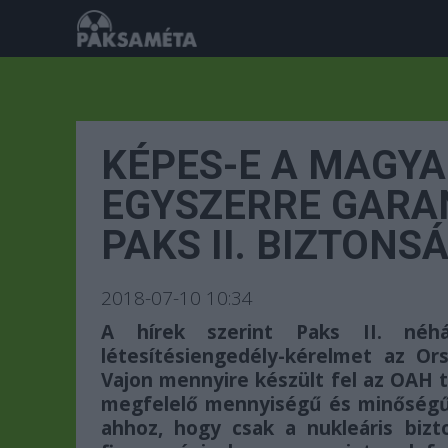
KÉPES-E A MAGY
EGYSZERRE GARAN
PAKS II. BIZTONS
2018-07-10 10:34
A hírek szerint Paks II. néh
létesítésiengedély-kérelmet az Or
Vajon mennyire készült fel az OAH 
megfelelő mennyiségű és minőségű 
ahhoz, hogy csak a nukleáris bizt