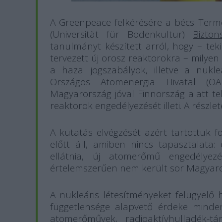
A Greenpeace felkérésére a bécsi Ter
(Universität für Bodenkultur)
Bizto
tanulmányt készített arról, hogy – te
tervezett új orosz reaktorokra – milye
a hazai jogszabályok, illetve a nukl
Országos Atomenergia Hivatal (O
Magyarország jóval Finnország alatt tel
reaktorok engedélyezését illeti. A részl
A kutatás elvégzését azért tartottuk f
előtt áll, amiben nincs tapasztalata: 
ellátnia, új atomerőmű engedélyez
értelemszerűen nem került sor Magyar
A nukleáris létesítményeket felügyel
függetlensége alapvető érdeke minden
atomerőművek, radioaktívhulladék-t