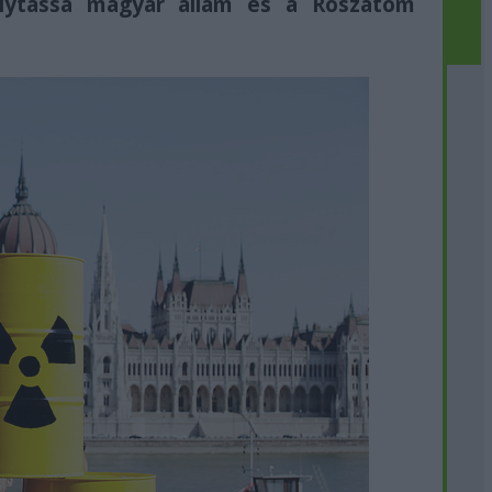
folytassa magyar állam és a Roszatom