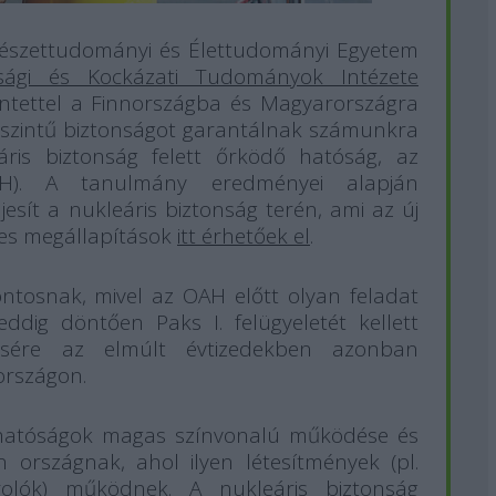
mészettudományi és Élettudományi Egyetem
nsági és Kockázati Tudományok Intézete
kintettel a Finnországba és Magyarországra
n szintű biztonságot garantálnak számunkra
eáris biztonság felett őrködő hatóság, az
AH). A tanulmány eredményei alapján
jesít a nukleáris biztonság terén, ami az új
etes megállapítások
itt érhetőek el
.
ontosnak, mivel az OAH előtt olyan feladat
eddig döntően Paks I. felügyeletét kellett
ésére az elmúlt évtizedekben azonban
országon.
ő hatóságok magas színvonalú működése és
 országnak, ahol ilyen létesítmények (pl.
árolók) működnek. A nukleáris biztonság