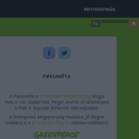
INFOGRAFIKÁK
P☢KSAMÉTA
A Paksaméta a
Greenpeace Magyarország
blogja
Paks II.-ről. Szakértőnk, Perger András itt véleményezi
a Paks II. kapcsán felmerülő információkat.
A Greenpeace Magyarország hivatalos, fő blogját
továbbra is a
greenpeace.blog.hu
oldalon találhatod.