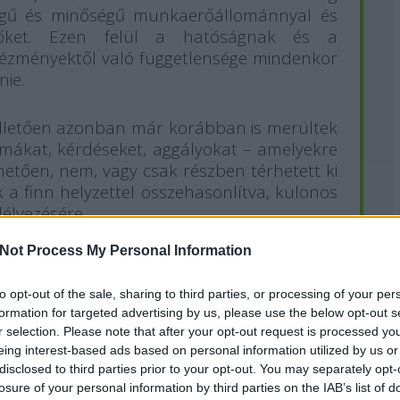
égű és minőségű munkaerőállománnyal és
i őket. Ezen felül a hatóságnak és a
ntézményektől való függetlensége mindenkor
nie.
illetően azonban már korábban is merültek
émákat, kérdéseket, aggályokat – amelyekre
tően, nem, vagy csak részben térhetett ki
a finn helyzettel összehasonlítva, különös
élyezésére.
Not Process My Personal Information
i, visszatérő probléma. A hatóság mint
to opt-out of the sale, sharing to third parties, or processing of your per
ny egyik tagjának kell ellátnia. Ma ez a
formation for targeted advertising by us, please use the below opt-out s
s miniszterre hárul (azaz Palkovics László
r selection. Please note that after your opt-out request is processed y
e). Ez nem szerencsés helyzet:
a nukleáris
eing interest-based ads based on personal information utilized by us or
értelemszerűen konfliktusban állnak
disclosed to third parties prior to your opt-out. You may separately opt-
losure of your personal information by third parties on the IAB’s list of
yzet, ahol a biztonsági érdekek inkább a