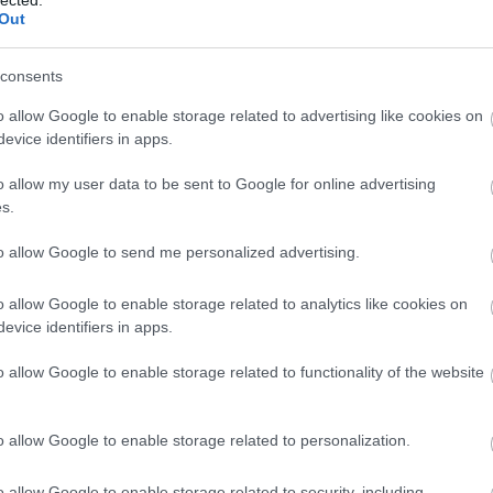
ért felelős miniszter felügyeli az OAH-t, ma
Out
ábbi helyét átvevő
rendeletben
(118/2011.
consents
o allow Google to enable storage related to advertising like cookies on
evice identifiers in apps.
ogy az OAH munkatársai
dolgoztak Paks II.-
éseket
, az OAH válaszait pedig
nem tartjuk
o allow my user data to be sent to Google for online advertising
vábbra is úgy gondoljuk, hogy
az ország
s.
ő hatóság szakemberei nem lehetnek
to allow Google to send me personalized advertising.
 olyan atomerőmű-építési projektben,
 már a gyanú felmerülése is káros lehet), és
o allow Google to enable storage related to analytics like cookies on
már működő, általuk felügyelt atomerőmű
evice identifiers in apps.
ető követelmény, hogy az általuk felügyelt
denkor biztosított és egyértelmű legyen, és
o allow Google to enable storage related to functionality of the website
ssen csorba.
o allow Google to enable storage related to personalization.
ulmány feltárja, hogy
a megfelelő számú és
o allow Google to enable storage related to security, including