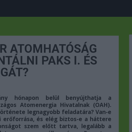
AR ATOMHATÓSÁG
TÁLNI PAKS I. ÉS
ÁGÁT?
ány hónapon belül benyújthatja a
szágos Atomenergia Hivatalnak (OAH).
története legnagyobb feladatára? Van-e
erőforrása, és elég biztos-e a háttere
onságot szem előtt tartva, legalább a