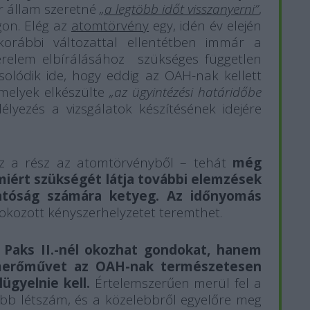
r állam szeretné
„a legtöbb időt visszanyerni”
,
on. Elég az
atomtörvény
egy, idén év elején
korábbi változattal ellentétben immár a
érelem elbírálásához szükséges független
solódik ide, hogy eddig az OAH-nak kellett
amelyek elkészülte
„az ügyintézési határidőbe
lyezés a vizsgálatok készítésének idejére
ez a rész az atomtörvényből – tehát
még
miért szükségét látja további elemzések
atóság számára ketyeg. Az időnyomás
fokozott kényszerhelyzetet teremthet.
Paks II.-nél okozhat gondokat, hanem
rőművet az OAH-nak természetesen
ügyelnie kell.
Értelemszerűen merül fel a
bb létszám, és a közelebbről egyelőre meg