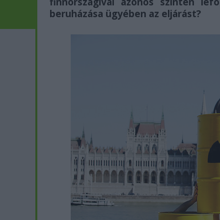
finnországival azonos szinten le
beruházása ügyében az eljárást?