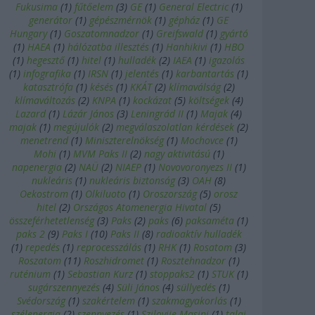
Fukusima
(
1
)
fűtőelem
(
3
)
GE
(
1
)
General Electric
(
1
)
generátor
(
1
)
gépészmérnök
(
1
)
gépház
(
1
)
GE
Hungary
(
1
)
Goszatomnadzor
(
1
)
Greifswald
(
1
)
gyártó
(
1
)
HAEA
(
1
)
hálózatba illesztés
(
1
)
Hanhikivi
(
1
)
HBO
(
1
)
hegesztő
(
1
)
hitel
(
1
)
hulladék
(
2
)
IAEA
(
1
)
igazolás
(
1
)
infografika
(
1
)
IRSN
(
1
)
jelentés
(
1
)
karbantartás
(
1
)
katasztrófa
(
1
)
késés
(
1
)
KKÁT
(
2
)
klímaválság
(
2
)
klímaváltozás
(
2
)
KNPA
(
1
)
kockázat
(
5
)
költségek
(
4
)
Lazard
(
1
)
Lázár János
(
3
)
Leningrád II
(
1
)
Majak
(
4
)
majak
(
1
)
megújulók
(
2
)
megválaszolatlan kérdések
(
2
)
menetrend
(
1
)
Miniszterelnökség
(
1
)
Mochovce
(
1
)
Mohi
(
1
)
MVM Paks II
(
2
)
nagy aktivitású
(
1
)
napenergia
(
2
)
NAÜ
(
2
)
NIAEP
(
1
)
Novovoronyezs II
(
1
)
nukleáris
(
1
)
nukleáris biztonság
(
3
)
OAH
(
8
)
Oekostrom
(
1
)
Olkiluoto
(
1
)
Oroszország
(
5
)
orosz
hitel
(
2
)
Országos Atomenergia Hivatal
(
5
)
összeférhetetlenség
(
3
)
Paks
(
2
)
paks
(
6
)
paksaméta
(
1
)
paks 2
(
9
)
Paks I
(
10
)
Paks II
(
8
)
radioaktív hulladék
(
1
)
repedés
(
1
)
reprocesszálás
(
1
)
RHK
(
1
)
Rosatom
(
3
)
Roszatom
(
11
)
Roszhidromet
(
1
)
Rosztehnadzor
(
1
)
ruténium
(
1
)
Sebastian Kurz
(
1
)
stoppaks2
(
1
)
STUK
(
1
)
sugárszennyezés
(
4
)
Süli János
(
4
)
süllyedés
(
1
)
Svédország
(
1
)
szakértelem
(
1
)
szakmagyakorlás
(
1
)
szélenergia
(
2
)
szennyezés
(
1
)
Szilovije Masini
(
1
)
talaj