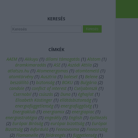
KERESÉS
CÍMKÉK
AAEM
(
1
)
Akkuyu
(
1
)
állami támogatás
(
1
)
Alstom
(
1
)
áramkimaradás
(
1
)
ASE
(
1
)
Aszódi Attila
(
2
)
atlatszo.hu
(
1
)
Atomenergomas
(
1
)
atomtemető
(
1
)
atomtörvény
(
1
)
Ausztria
(
1
)
baleset
(
1
)
Belene
(
2
)
beszállító
(
1
)
biztonság
(
1
)
BOKU
(
3
)
Bulgária
(
2
)
candole
(
1
)
conflict of interest
(
1
)
Cseljabinszk
(
1
)
Csernobil
(
1
)
csúszás
(
2
)
Duna
(
1
)
éghajlat
(
1
)
Elisabeth Köstinger
(
1
)
ellátásbiztonság
(
1
)
energiafüggetlenség
(
1
)
energiafüggőség
(
1
)
Energiaklub
(
1
)
energiamix
(
2
)
energiapiac
(
1
)
energiastratégia
(
1
)
engedély
(
1
)
English
(
1
)
építkezés
(
2
)
Európai Bíróság
(
1
)
európai bizottság
(
1
)
Európai
Bizottság
(
2
)
évforduló
(
1
)
Fennovoima
(
2
)
Finnország
(
2
)
Flamanville
(
1
)
földrengés
(
1
)
függetlenség
(
1
)