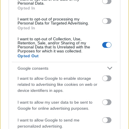
Aonban úgy látjuk, hogy az orosz fél lépése újabb
Personal Data.
Opted In
nyomást helyez(het) az OAH-ra: a kérelem azonnal
benyújtása esetén is csak úgy kezdődhetne meg a
I want to opt-out of processing my
megszabott határidőig a beruházás, ha az OAH nem
Personal Data for Targeted Advertising.
Opted In
töltené ki a rendelkezésére álló időkereteket.
I want to opt-out of Collection, Use,
Ez a nyomás véleményünk szerint
Retention, Sale, and/or Sharing of my
megengedhetetlen.
A hatóságnak megfelelő
Personal Data that Is Unrelated with the
Purposes for which it was collected.
mennyiségű és minőségű erőforrásra van szüksége
Opted Out
az engedélykérelem elbírálásához, beleértve az időt
is. Más országokban nem is kötelezik a hatóságot
Google consents
szigorú időkeret betartására egy atomerőmű
I want to allow Google to enable storage
engedélyezése során. Ahogy azt a bécsi székhelyű
related to advertising like cookies on web or
Természettudományi és Élettudományi Egyetem
device identifiers in apps.
(BOKU) Biztonsági és Kockázati Tudományok
Intézete
kimutatta
: a magyarországi, példátlan
I want to allow my user data to be sent to
időkeret már így is szűkös, és önmagában is erős
Google for online advertising purposes.
nyomást helyez a hatóságra.
I want to allow Google to send me
Arra a kérdésre végképp nincs válasz:
personalized advertising.