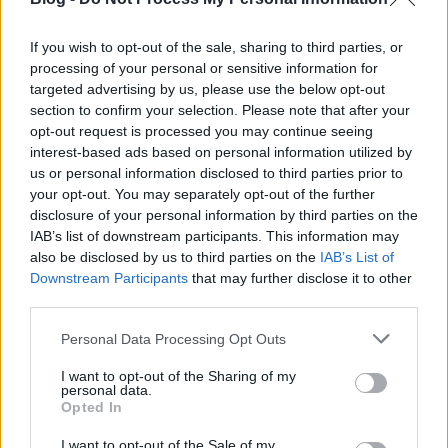
A vonatkozó hazai
jogszabály
(az „atomtörvény”)
szerint a legfontosabb engedély, a létesítési
engedély kiadásáról határozó Országos
If you wish to opt-out of the sale, sharing to third parties, or
Atomenergia Hivatalnak (OAH) 12 hónapja van az
processing of your personal or sensitive information for
ügyintézésre, ami 90 nappal meghosszabbítható.
targeted advertising by us, please use the below opt-out
section to confirm your selection. Please note that after your
Igen ám, de az engedélykérelmet még nem
opt-out request is processed you may continue seeing
interest-based ads based on personal information utilized by
nyújtották be a hatóságnak. Feltételezve, hogy a
us or personal information disclosed to third parties prior to
hatóságnak szüksége lesz a plusz 90 napra (ahogy a
your opt-out. You may separately opt-out of the further
telephelyengedély-kérelem elbírálása során is
disclosure of your personal information by third parties on the
meghosszabbították
az eljárást a jogszabály
IAB’s list of downstream participants. This information may
biztosította 30 nappal), ez alapján július utolsó
also be disclosed by us to third parties on the
IAB’s List of
napjaiban erre feltétlenül sort kellene keríteni, hogy
Downstream Participants
that may further disclose it to other
jövő év október végéig megszülethessen az engedély.
third parties.
És akkor még nem is számoltunk a hatósági
határozat jogerőre emelkedéséhez szükséges 15
Please note that this website/app uses one or more Google
Personal Data Processing Opt Outs
nappal – tehát máris távolodni látszik a 2019.
services and may gather and store information including but
október 27-i dátum teljesíthetősége.
not limited to your visit or usage behaviour. You may click to
I want to opt-out of the Sharing of my
personal data.
grant or deny consent to Google and its third-party tags to
Opted In
Hogy van-e esély arra, hogy benyújtsák a kérelmet a
use your data for below specified purposes in below Google
hatóságnak, természetesen nem tudjuk megítélni.
consent section.
I want to opt-out of the Sale of my