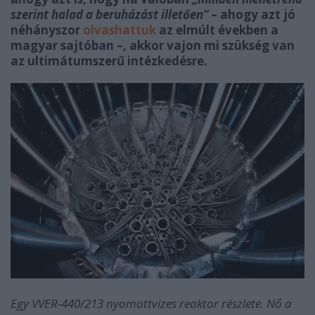
szerint halad a beruházást illetően”
– ahogy azt jó
néhányszor
olvashattuk
az elmúlt években a
magyar sajtóban –, akkor vajon mi szükség van
az ultimátumszerű intézkedésre.
Egy VVER-440/213 nyomottvizes reaktor részlete. Nő a