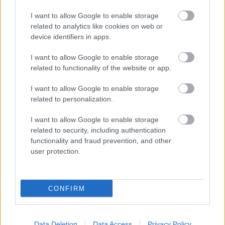
I want to allow Google to enable storage
related to analytics like cookies on web or
miként lesz kezelhető a helyzet, hogy ha a
device identifiers in apps.
finn hanhikivi erőműhöz
(amelyet szintén a
I want to allow Google to enable storage
Roszatom építene)
hasonlóan a hatóság a
related to functionality of the website or app.
benyújtott dokumentáció rossz minősége
miatt nem tudja engedélyezni a
I want to allow Google to enable storage
related to personalization.
létesítményt, emiatt pedig az engedélyezés
csak egyre tovább nyúlik?
I want to allow Google to enable storage
related to security, including authentication
functionality and fraud prevention, and other
Ne felejtsük,
tavaly decemberben a felvonulási
user protection.
épületek engedélykérelmét is minőségi okokból
vonta vissza Paks II. – mégis mi várható akkor a
reaktorépületekre vonatkozó kérelemnél, amit
CONFIRM
nyilván lényegesen komolyabb munka
elkészíteni?
Data Deletion
Data Access
Privacy Policy