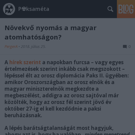
P☢ksaméta
Növekvő nyomás a magyar
atomhatóságon?
PergerA
•
2018. július 25.
0
A
hírek szerint
a napokban furcsa – vagy egyes
értelmezések szerint inkább csak megszokott –
lépéssel élt az orosz diplomácia Paks II. ügyében:
amikor Oroszországban az orosz elnök és a
magyar miniszterelnök megkezdte a
megbeszélést, addigra az orosz sajtóval már
közölték, hogy az orosz fél szerint jövő év
október 27-ig el kell kezdődnie a paksi
beruházásnak.
A lépés barátságtalanságát most hagyjuk,
ahogy azt is, hogy ha valóban
„minden menetrend