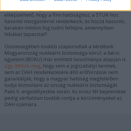
És mi várható ebben az esetben az OAH-tól
,
amelyről már így is csak korlátozottan volt
elképzelhető, hogy a finn hatósághoz, a STUK-hoz
hasonló mozgástérrel rendelkezik, és hozzá hasonló,
karakán módon fog tudni fellépni, amennyiben
hibákat tapasztal?
Összességében tovább szaporodtak a kérdések
Magyarország nukleáris biztonsága körül: a bécsi
egyetem (BOKU) már említett tanulmánya alapján is
úgy ítéltük meg
, hogy sem a jogszabályi keretek,
sem az OAH rendelkezésére álló erőforrások nem
garantálják, hogy a magyar hatóság megfelelően
tudja biztosítani az ország nukleáris biztonságát
Paks II. engedélyezése során. Az orosz fél bejelentése
pedig várhatóan tovább rontja a körülményeket az
OAH számára.