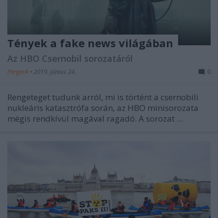
Tények a fake news világában
Az HBO Csernobil sorozatáról
PergerA
•
2019. június 24.
0
Rengeteget tudunk arról, mi is történt a csernobili
nukleáris katasztrófa során, az HBO minisorozata
mégis rendkívül magával ragadó. A sorozat ...