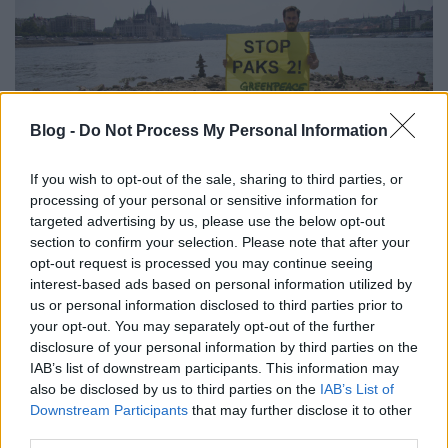
Blog -
Do Not Process My Personal Information
If you wish to opt-out of the sale, sharing to third parties, or
processing of your personal or sensitive information for
A klímaválság az atomerőműveket
targeted advertising by us, please use the below opt-out
sem kíméli
section to confirm your selection. Please note that after your
opt-out request is processed you may continue seeing
PergerA
•
2018. augusztus 27.
0
interest-based ads based on personal information utilized by
us or personal information disclosed to third parties prior to
Melegebb volt-e a Duna Paks alatt 30 Celsius-foknál
your opt-out. You may separately opt-out of the further
vagy sem? Pont jókor vagy rosszkor romlott el a
disclosure of your personal information by third parties on the
IAB’s list of downstream participants. This information may
hőmérő? Le kellett volna állítani Paksot? És ha ...
also be disclosed by us to third parties on the
IAB’s List of
Downstream Participants
that may further disclose it to other
third parties.