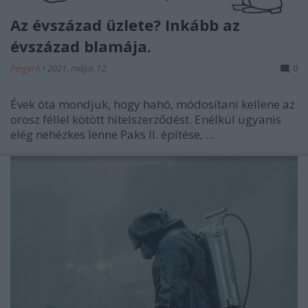
Az évszázad üzlete? Inkább az
évszázad blamája.
PergerA
•
2021. május 12.
0
Évek óta mondjuk, hogy hahó, módosítani kellene az
orosz féllel kötött hitelszerződést. Enélkül ugyanis
elég nehézkes lenne Paks II. építése, ...