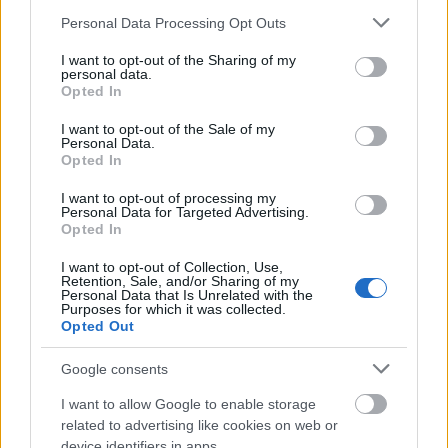
Please note that this website/app uses one or more Google
Personal Data Processing Opt Outs
services and may gather and store information including but
not limited to your visit or usage behaviour. You may click to
I want to opt-out of the Sharing of my
personal data.
grant or deny consent to Google and its third-party tags to
Opted In
use your data for below specified purposes in below Google
consent section.
I want to opt-out of the Sale of my
Personal Data.
Opted In
I want to opt-out of processing my
Personal Data for Targeted Advertising.
Opted In
I want to opt-out of Collection, Use,
Növekvő nyomás a magyar
Retention, Sale, and/or Sharing of my
Personal Data that Is Unrelated with the
atomhatóságon?
Purposes for which it was collected.
Opted Out
PergerA
•
2018. július 25.
0
Google consents
A
hírek szerint
a napokban furcsa – vagy egyes
I want to allow Google to enable storage
értelmezések szerint inkább csak megszokott –
related to advertising like cookies on web or
lépéssel élt az orosz diplomácia Paks II. ügyében: ...
device identifiers in apps.