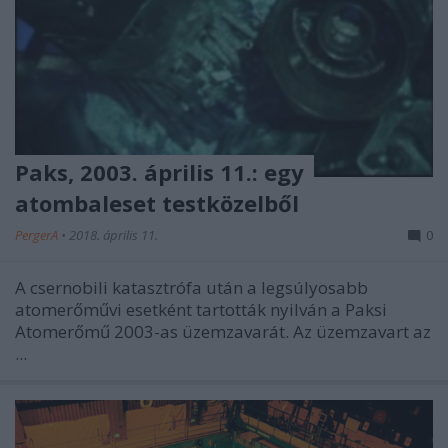
Paks, 2003. április 11.: egy
atombaleset testközelből
PergerA
•
2018. április 11.
0
A csernobili katasztrófa után a legsúlyosabb
atomerőművi esetként tartották nyilván a Paksi
Atomerőmű 2003-as üzemzavarát. Az üzemzavart az
...