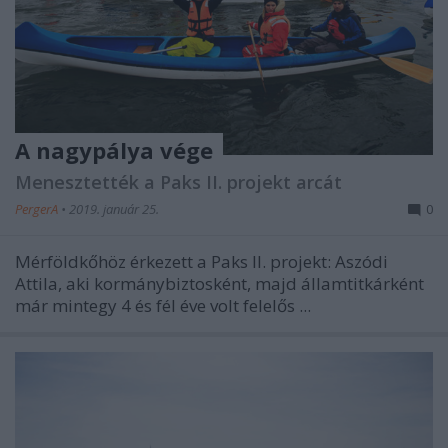
A nagypálya vége
Menesztették a Paks II. projekt arcát
PergerA
•
2019. január 25.
0
Mérföldkőhöz érkezett a Paks II. projekt: Aszódi
Attila, aki kormánybiztosként, majd államtitkárként
már mintegy 4 és fél éve volt felelős ...