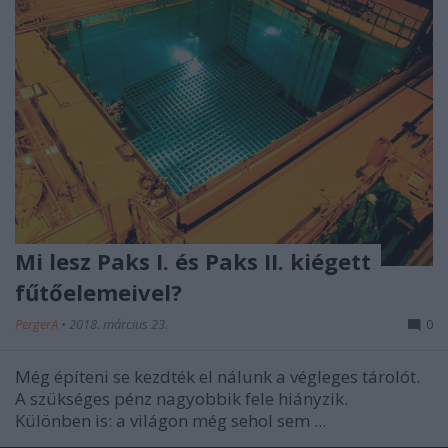
Mi lesz Paks I. és Paks II. kiégett
fűtőelemeivel?
PergerA
•
2018. március 23.
0
Még építeni se kezdték el nálunk a végleges tárolót.
A szükséges pénz nagyobbik fele hiányzik.
Különben is: a világon még sehol sem ...