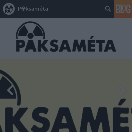
P☢ksaméta