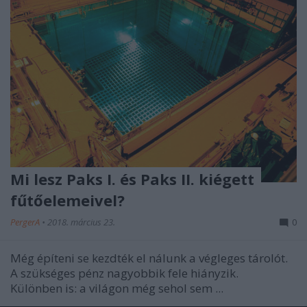
Mi lesz Paks I. és Paks II. kiégett
fűtőelemeivel?
PergerA
•
2018. március 23.
0
Még építeni se kezdték el nálunk a végleges tárolót.
A szükséges pénz nagyobbik fele hiányzik.
Különben is: a világon még sehol sem ...