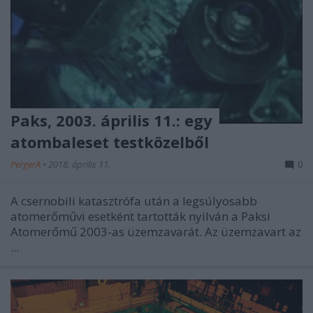
Paks, 2003. április 11.: egy
atombaleset testközelből
PergerA
•
2018. április 11.
0
A csernobili katasztrófa után a legsúlyosabb
atomerőművi esetként tartották nyilván a Paksi
Atomerőmű 2003-as üzemzavarát. Az üzemzavart az
...