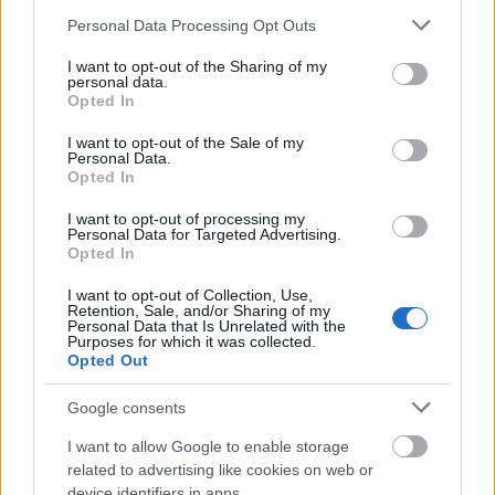
Please note that this website/app uses one or more Google
Personal Data Processing Opt Outs
services and may gather and store information including but
not limited to your visit or usage behaviour. You may click to
I want to opt-out of the Sharing of my
personal data.
grant or deny consent to Google and its third-party tags to
Opted In
use your data for below specified purposes in below Google
consent section.
I want to opt-out of the Sale of my
Personal Data.
Opted In
I want to opt-out of processing my
Personal Data for Targeted Advertising.
Opted In
I want to opt-out of Collection, Use,
Növekvő nyomás a magyar
Retention, Sale, and/or Sharing of my
Personal Data that Is Unrelated with the
atomhatóságon?
Purposes for which it was collected.
Opted Out
PergerA
•
2018. július 25.
0
Google consents
A
hírek szerint
a napokban furcsa – vagy egyes
I want to allow Google to enable storage
értelmezések szerint inkább csak megszokott –
related to advertising like cookies on web or
lépéssel élt az orosz diplomácia Paks II. ügyében: ...
device identifiers in apps.