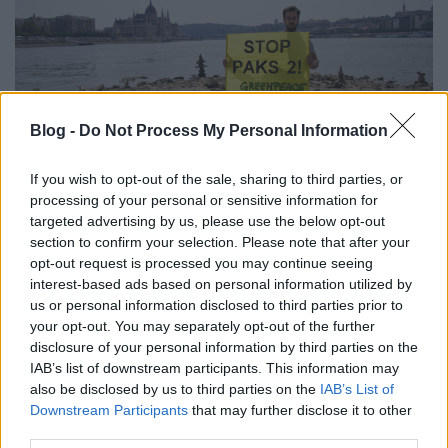
Blog -
Do Not Process My Personal Information
If you wish to opt-out of the sale, sharing to third parties, or
processing of your personal or sensitive information for
A klímaválság az atomerőműveket
targeted advertising by us, please use the below opt-out
sem kíméli
section to confirm your selection. Please note that after your
opt-out request is processed you may continue seeing
PergerA
•
2018. augusztus 27.
0
interest-based ads based on personal information utilized by
us or personal information disclosed to third parties prior to
Melegebb volt-e a Duna Paks alatt 30 Celsius-foknál
your opt-out. You may separately opt-out of the further
vagy sem? Pont jókor vagy rosszkor romlott el a
disclosure of your personal information by third parties on the
IAB’s list of downstream participants. This information may
hőmérő? Le kellett volna állítani Paksot? És ha ...
also be disclosed by us to third parties on the
IAB’s List of
Downstream Participants
that may further disclose it to other
third parties.