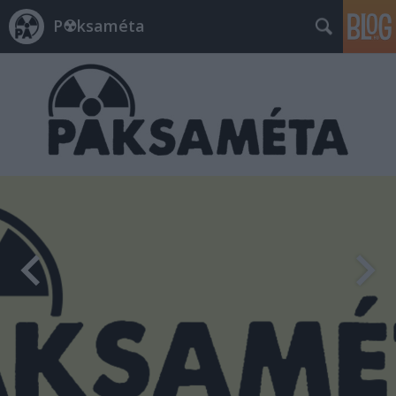
P☢ksaméta