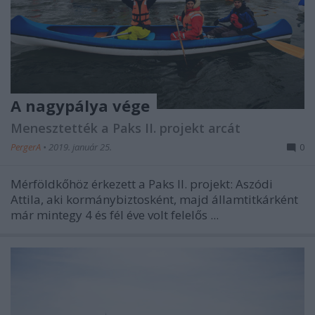
A nagypálya vége
Menesztették a Paks II. projekt arcát
PergerA
•
2019. január 25.
0
Mérföldkőhöz érkezett a Paks II. projekt: Aszódi
Attila, aki kormánybiztosként, majd államtitkárként
már mintegy 4 és fél éve volt felelős ...