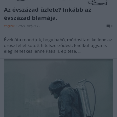
Az évszázad üzlete? Inkább az
évszázad blamája.
PergerA
•
2021. május 12.
0
Évek óta mondjuk, hogy hahó, módosítani kellene az
orosz féllel kötött hitelszerződést. Enélkül ugyanis
elég nehézkes lenne Paks II. építése, ...