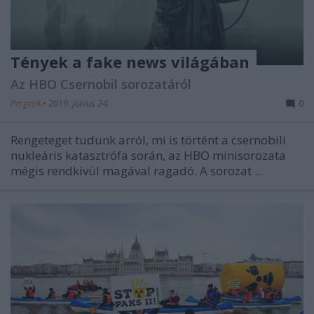
Tények a fake news világában
Az HBO Csernobil sorozatáról
PergerA
•
2019. június 24.
0
Rengeteget tudunk arról, mi is történt a csernobili
nukleáris katasztrófa során, az HBO minisorozata
mégis rendkívül magával ragadó. A sorozat ...