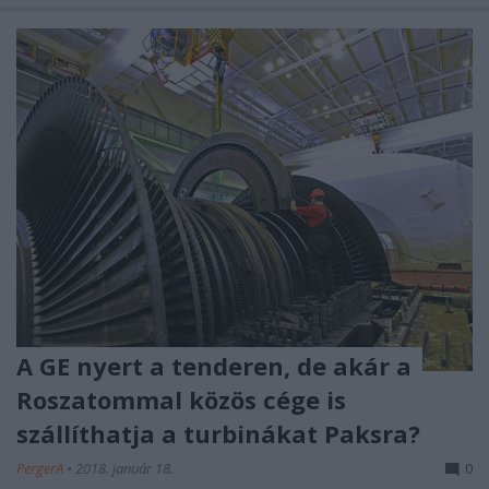
A GE nyert a tenderen, de akár a
Roszatommal közös cége is
szállíthatja a turbinákat Paksra?
PergerA
•
2018. január 18.
0