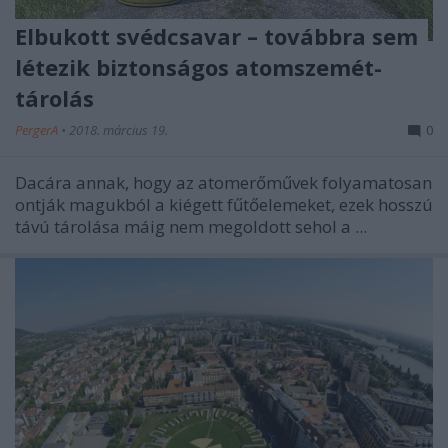
Elbukott svédcsavar – továbbra sem
létezik biztonságos atomszemét-
tárolás
PergerA
•
2018. március 19.
0
Dacára annak, hogy az atomerőművek folyamatosan
ontják magukból a kiégett fűtőelemeket, ezek hosszú
távú tárolása máig nem megoldott sehol a ...