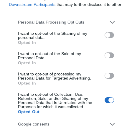
PergerA
•
2018. február 27.
0
Downstream Participants
that may further disclose it to other
third parties.
Összefoglaló:
Please note that this website/app uses one or more Google
Atomerőművek esetében az első számú
Personal Data Processing Opt Outs
services and may gather and store information including but
játékszabály: egy ország nukleáris biztonságát
not limited to your visit or usage behaviour. You may click to
I want to opt-out of the Sharing of my
felügyelő hatóság szakemberei nem ...
personal data.
grant or deny consent to Google and its third-party tags to
Opted In
use your data for below specified purposes in below Google
consent section.
I want to opt-out of the Sale of my
Personal Data.
Opted In
I want to opt-out of processing my
Personal Data for Targeted Advertising.
Opted In
I want to opt-out of Collection, Use,
Retention, Sale, and/or Sharing of my
Personal Data that Is Unrelated with the
Purposes for which it was collected.
Opted Out
Google consents