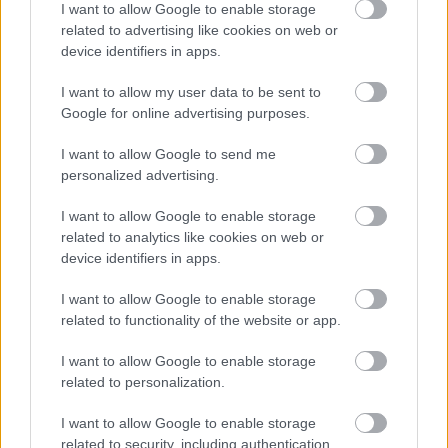
I want to allow Google to enable storage
Több reaktor, több kockázat
related to advertising like cookies on web or
device identifiers in apps.
PergerA
•
2018. február 24.
0
I want to allow my user data to be sent to
Fukusima óta vizsgálják a világban, de nálunk eddig
Google for online advertising purposes.
nem nagyon esett szó róla, hogy mekkora plusz
I want to allow Google to send me
kockázatot jelenthet, ha a meglévő négy reaktor ...
personalized advertising.
I want to allow Google to enable storage
related to analytics like cookies on web or
device identifiers in apps.
I want to allow Google to enable storage
related to functionality of the website or app.
I want to allow Google to enable storage
related to personalization.
I want to allow Google to enable storage
related to security, including authentication