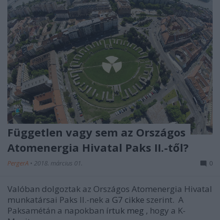
Független vagy sem az Országos
Atomenergia Hivatal Paks II.-től?
PergerA
•
2018. március 01.
0
Valóban dolgoztak az Országos Atomenergia Hivatal
munkatársai Paks II.-nek a
G7 cikke
szerint.
A
Paksamétán a napokban
írtuk meg
, hogy a K-