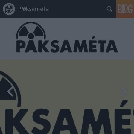
P☢ksaméta