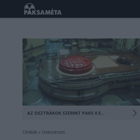
(Az Indexen 2018. január 24-én megjelent cikk
újraközlése) A hír, mely szerint Ausztria az Európai
Bírósághoz benyújtott keresetében kéri, hogy a
bíróság semmisítse meg az Európai Bizottság (EB)
Paks II megépítését jóváhagyó döntését, szinte minden
média címoldalán hozta. Az új osztrák kormányzat…
AZ OSZTRÁKOK SZERINT PAKS II EGY JÖVŐ NÉLKÜLI TECHNOLÓGIA
Címkék
»
Oekostrom