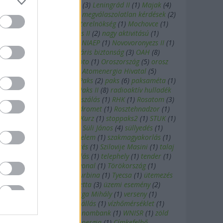
Lazard
(
1
)
Lázár János
(
3
)
Leningrád II
(
1
)
Majak
(
4
)
majak
(
1
)
megújulók
(
2
)
megválaszolatlan kérdések
(
2
)
menetrend
(
1
)
Miniszterelnökség
(
1
)
Mochovce
(
1
)
Mohi
(
1
)
MVM Paks II
(
2
)
nagy aktivitású
(
1
)
napenergia
(
2
)
NAÜ
(
2
)
NIAEP
(
1
)
Novovoronyezs II
(
1
)
nukleáris
(
1
)
nukleáris biztonság
(
3
)
OAH
(
8
)
Oekostrom
(
1
)
Olkiluoto
(
1
)
Oroszország
(
5
)
orosz
hitel
(
2
)
Országos Atomenergia Hivatal
(
5
)
összeférhetetlenség
(
3
)
Paks
(
2
)
paks
(
6
)
paksaméta
(
1
)
paks 2
(
9
)
Paks I
(
10
)
Paks II
(
8
)
radioaktív hulladék
(
1
)
repedés
(
1
)
reprocesszálás
(
1
)
RHK
(
1
)
Rosatom
(
3
)
Roszatom
(
11
)
Roszhidromet
(
1
)
Rosztehnadzor
(
1
)
ruténium
(
1
)
Sebastian Kurz
(
1
)
stoppaks2
(
1
)
STUK
(
1
)
sugárszennyezés
(
4
)
Süli János
(
4
)
süllyedés
(
1
)
Svédország
(
1
)
szakértelem
(
1
)
szakmagyakorlás
(
1
)
szélenergia
(
2
)
szennyezés
(
1
)
Szilovije Masini
(
1
)
talaj
(
1
)
tanulmány
(
2
)
tárolás
(
1
)
telephely
(
1
)
tender
(
1
)
tisztítás
(
1
)
törésvonal
(
1
)
Törökország
(
1
)
törvénymódosítás
(
1
)
turbina
(
1
)
Tyecsa
(
1
)
ütemezés
(
1
)
üzemanyag-kazetta
(
3
)
üzemi esemény
(
2
)
üzemzavar
(
3
)
Varga Mihály
(
1
)
verseny
(
1
)
visszaterhelés
(
1
)
vízállás
(
1
)
vízhőmérséklet
(
1
)
vizsgálat
(
1
)
Vnyesekonombank
(
1
)
WNISR
(
1
)
zöld
áram
(
1
)
zöld energia
(
1
)
Címkefelhő