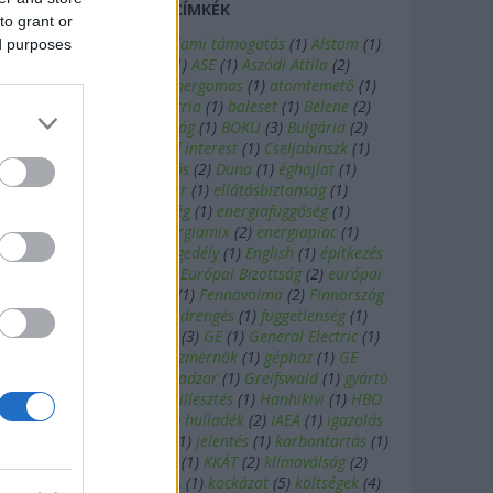
CÍMKÉK
to grant or
AAEM
(
1
)
Akkuyu
(
1
)
állami támogatás
(
1
)
Alstom
(
1
)
ed purposes
áramkimaradás
(
1
)
ASE
(
1
)
Aszódi Attila
(
2
)
atlatszo.hu
(
1
)
Atomenergomas
(
1
)
atomtemető
(
1
)
atomtörvény
(
1
)
Ausztria
(
1
)
baleset
(
1
)
Belene
(
2
)
beszállító
(
1
)
biztonság
(
1
)
BOKU
(
3
)
Bulgária
(
2
)
candole
(
1
)
conflict of interest
(
1
)
Cseljabinszk
(
1
)
Csernobil
(
1
)
csúszás
(
2
)
Duna
(
1
)
éghajlat
(
1
)
Elisabeth Köstinger
(
1
)
ellátásbiztonság
(
1
)
energiafüggetlenség
(
1
)
energiafüggőség
(
1
)
Energiaklub
(
1
)
energiamix
(
2
)
energiapiac
(
1
)
energiastratégia
(
1
)
engedély
(
1
)
English
(
1
)
építkezés
(
2
)
Európai Bíróság
(
1
)
Európai Bizottság
(
2
)
európai
bizottság
(
1
)
évforduló
(
1
)
Fennovoima
(
2
)
Finnország
(
2
)
Flamanville
(
1
)
földrengés
(
1
)
függetlenség
(
1
)
Fukusima
(
1
)
fűtőelem
(
3
)
GE
(
1
)
General Electric
(
1
)
generátor
(
1
)
gépészmérnök
(
1
)
gépház
(
1
)
GE
Hungary
(
1
)
Goszatomnadzor
(
1
)
Greifswald
(
1
)
gyártó
(
1
)
HAEA
(
1
)
hálózatba illesztés
(
1
)
Hanhikivi
(
1
)
HBO
(
1
)
hegesztő
(
1
)
hitel
(
1
)
hulladék
(
2
)
IAEA
(
1
)
igazolás
(
1
)
infografika
(
1
)
IRSN
(
1
)
jelentés
(
1
)
karbantartás
(
1
)
katasztrófa
(
1
)
késés
(
1
)
KKÁT
(
2
)
klímaválság
(
2
)
klímaváltozás
(
2
)
KNPA
(
1
)
kockázat
(
5
)
költségek
(
4
)