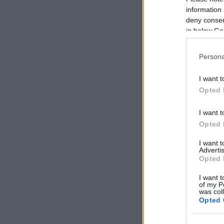
information 
deny consent
in below Go
Persona
I want t
Opted 
I want t
Opted 
I want 
Advertis
Opted 
I want t
of my P
was col
Opted 