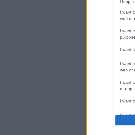
Google 
I want t
web or d
I want t
purpose
I want 
I want t
web or d
I want t
or app.
I want t
I want t
authenti