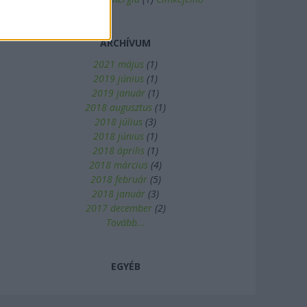
ARCHÍVUM
2021 május
(
1
)
2019 június
(
1
)
2019 január
(
1
)
2018 augusztus
(
1
)
2018 július
(
3
)
2018 június
(
1
)
2018 április
(
1
)
2018 március
(
4
)
2018 február
(
5
)
2018 január
(
3
)
2017 december
(
2
)
Tovább
...
EGYÉB