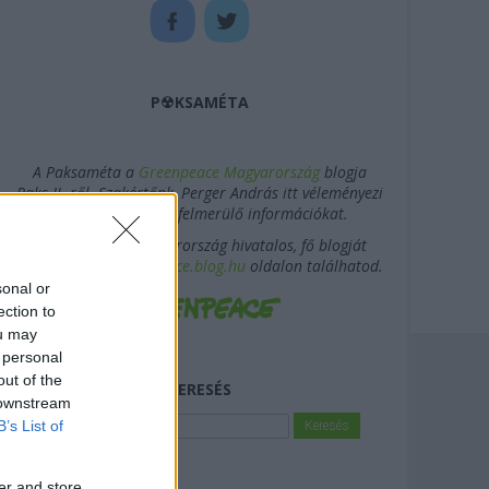
P☢KSAMÉTA
A Paksaméta a
Greenpeace Magyarország
blogja
Paks II.-ről. Szakértőnk, Perger András itt véleményezi
a Paks II. kapcsán felmerülő információkat.
A Greenpeace Magyarország hivatalos, fő blogját
továbbra is a
greenpeace.blog.hu
oldalon találhatod.
sonal or
ection to
ou may
 personal
out of the
KERESÉS
 downstream
B’s List of
er and store