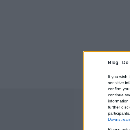
Blog -
Do 
If you wish 
sensitive in
confirm you
continue se
information 
further disc
participants
Downstream 
Please note