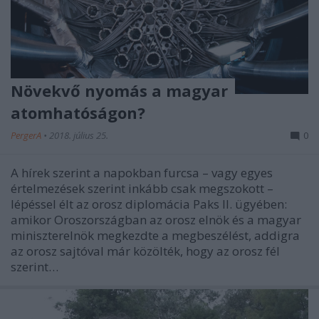
Növekvő nyomás a magyar
atomhatóságon?
PergerA
•
2018. július 25.
0
A hírek szerint a napokban furcsa – vagy egyes
értelmezések szerint inkább csak megszokott –
lépéssel élt az orosz diplomácia Paks II. ügyében:
amikor Oroszországban az orosz elnök és a magyar
miniszterelnök megkezdte a megbeszélést, addigra
az orosz sajtóval már közölték, hogy az orosz fél
szerint…