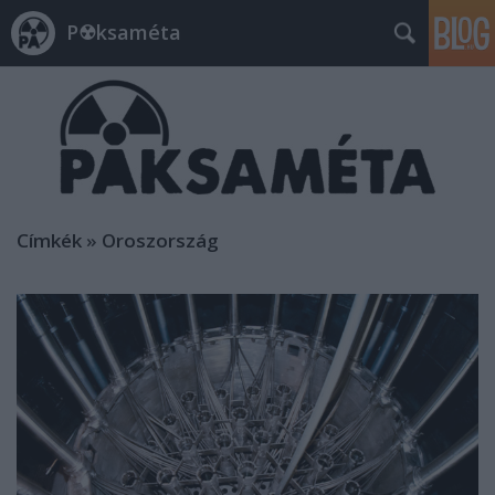
P☢ksaméta
Címkék
»
Oroszország