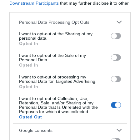
Downstream Participants
that may further disclose it to other
hanem hogy a Roszatom miről tereli el a figyelmet. A
third parties.
témához a Majak-szakértő Nagyezsda Kutyepovától
kérdeztünk. (A Paks…
Please note that this website/app uses one or more Google
Personal Data Processing Opt Outs
services and may gather and store information including but
not limited to your visit or usage behaviour. You may click to
I want to opt-out of the Sharing of my
personal data.
grant or deny consent to Google and its third-party tags to
Opted In
use your data for below specified purposes in below Google
consent section.
I want to opt-out of the Sale of my
Personal Data.
Opted In
I want to opt-out of processing my
Personal Data for Targeted Advertising.
Opted In
I want to opt-out of Collection, Use,
Retention, Sale, and/or Sharing of my
Personal Data that Is Unrelated with the
Purposes for which it was collected.
Opted Out
Vagy magyar energiafüggetlenség,
Google consents