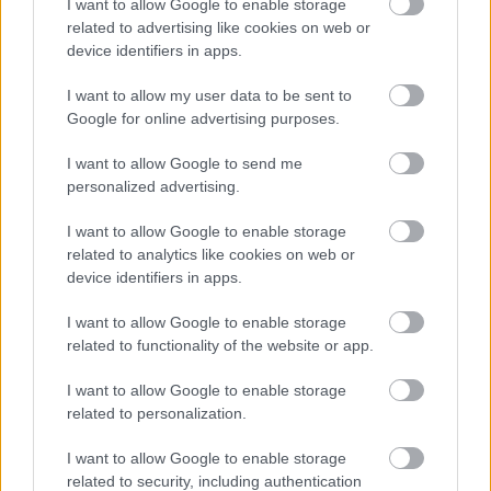
vagy Paks II: a kettő együtt nem
I want to allow Google to enable storage
related to advertising like cookies on web or
megy
device identifiers in apps.
PergerA
•
2017. november 04.
0
I want to allow my user data to be sent to
Google for online advertising purposes.
November 4-én a Magyarország szabadságért
küzdők áldozatára emlékezünk. Ma már önálló,
I want to allow Google to send me
szuverén Magyarországon élhetünk, de a
personalized advertising.
függetlenségnek az energetika terén ma is van
aktualitása: hazánk épp most dönt arról, hogy hova
I want to allow Google to enable storage
áll a világszinten zajló energiaforradalomban.
related to analytics like cookies on web or
device identifiers in apps.
I want to allow Google to enable storage
related to functionality of the website or app.
I want to allow Google to enable storage
related to personalization.
I want to allow Google to enable storage
related to security, including authentication