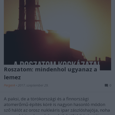
Roszatom: mindenhol ugyanaz a
lemez
PergerA
•
2017. szeptember 29.
0
A paksi, de a törökországi és a finnországi
atomerőmű-építés köré is nagyon hasonló módon
sző hálót az orosz nukleáris ipar zászlóshajója, noha