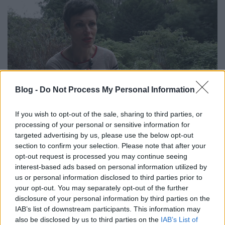
Blog -
Do Not Process My Personal Information
If you wish to opt-out of the sale, sharing to third parties, or
processing of your personal or sensitive information for
„Aki Majakkal foglalkozik, az soha
targeted advertising by us, please use the below opt-out
section to confirm your selection. Please note that after your
semmiben nem lehet biztos”
opt-out request is processed you may continue seeing
PergerA
•
2017. december 18.
0
interest-based ads based on personal information utilized by
us or personal information disclosed to third parties prior to
your opt-out. You may separately opt-out of the further
A szeptember végén Európa felett megjelent,
disclosure of your personal information by third parties on the
ruténium-106 izotópot tartalmazó felhővel
IAB’s list of downstream participants. This information may
kapcsolatban nem az a kérdés, hogy mennyire kis
also be disclosed by us to third parties on the
IAB’s List of
mennyiségű sugárzó anyag került a levegőbe –